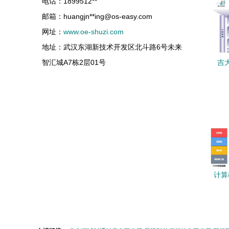
电话：1899512**
邮箱：huangjn**
ing@os-easy.com
网址：
www.oe-shuzi.com
地址：武汉东湖新技术开发区北斗路6号未来
智汇城A7栋2层01号
吉
盟
计算
机